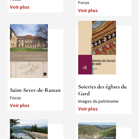
Collection
Focus
Voir plus
Voir plus
Média
Média
Soieries des églises du
Saint-Sever-de-Rustan
Gard
Collection
Focus
Collection
Images du patrimoine
Voir plus
Voir plus
Média
Média