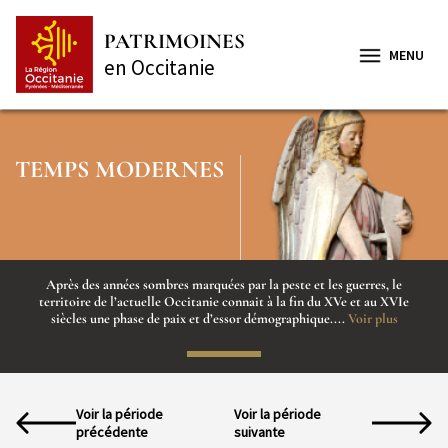
Aller
Panneau de gestion des cookies
au
PATRIMOINES
contenu
MENU
en Occitanie
principal
TEMPS MODERNES
Après des années sombres marquées par la peste et les guerres, le
territoire de l’actuelle Occitanie connait à la fin du XVe et au XVIe
siècles une phase de paix et d’essor démographique....
Voir plus
Voir la période
Voir la période
précédente
suivante