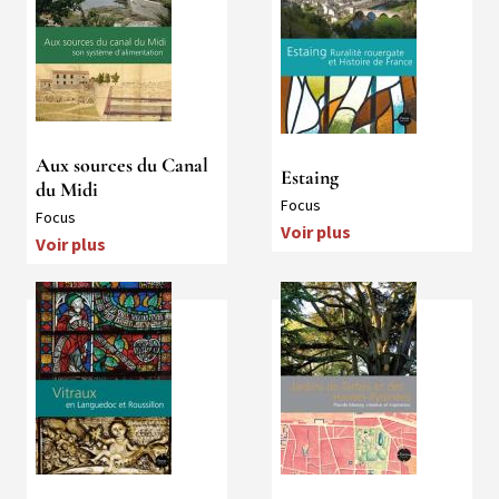
Aux sources du Canal
Estaing
du Midi
Collection
Focus
Collection
Focus
Voir plus
Voir plus
Média
Média