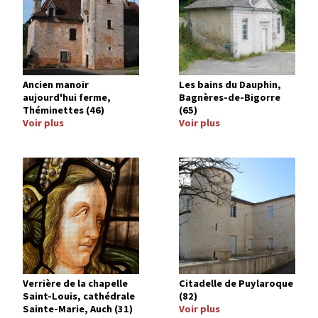
Ancien manoir
Les bains du Dauphin,
aujourd'hui ferme,
Bagnères-de-Bigorre
Théminettes (46)
(65)
Voir plus
Voir plus
Image
Image
Verrière de la chapelle
Citadelle de Puylaroque
Saint-Louis, cathédrale
(82)
Sainte-Marie, Auch (31)
Voir plus