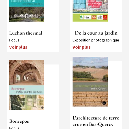
De la cour au jardin
Luchon thermal
Collection
Collection
Focus
Exposition photographique
Voir plus
Voir plus
Média
Média
L'architecture de terre
Bonrepos
crue en Bas-Quercy
Collection
Focus