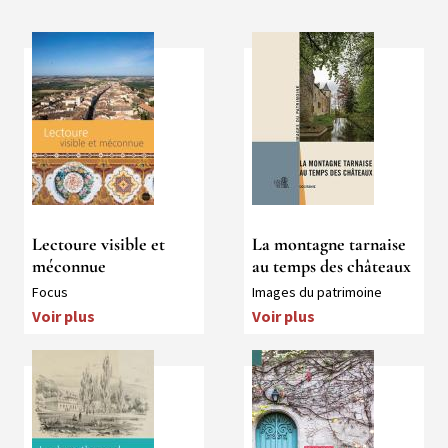
Média
Média
Lectoure visible et
La montagne tarnaise
méconnue
au temps des châteaux
Collection
Collection
Focus
Images du patrimoine
Voir plus
Voir plus
Média
Médias