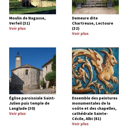
Moulin de Nagasse,
Demeure dite
Verfeil (31)
Chartreuse, Lectoure
Voir plus
(32)
Voir plus
Image
Image
Église paroissiale Saint-
Ensemble des peintures
Julien puis temple de
monumentales de la
Langlade (30)
voûte et des chapelles,
Voir plus
cathédrale Sainte-
Cécile, Albi (81)
Voir plus