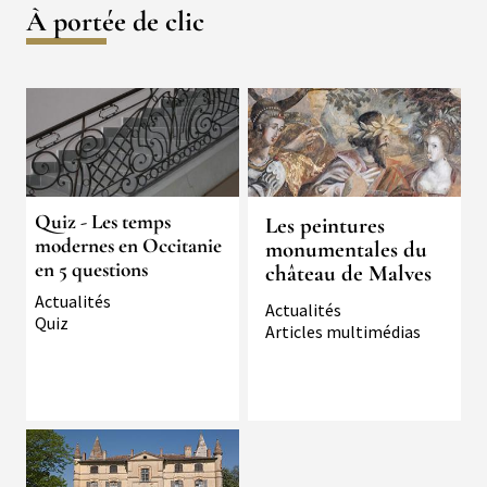
À portée de clic
Image
Quiz - Les temps
Les peintures
modernes en Occitanie
monumentales du
en 5 questions
château de Malves
Typologie
Actualités
Typologie
Actualités
Quiz
Articles multimédias