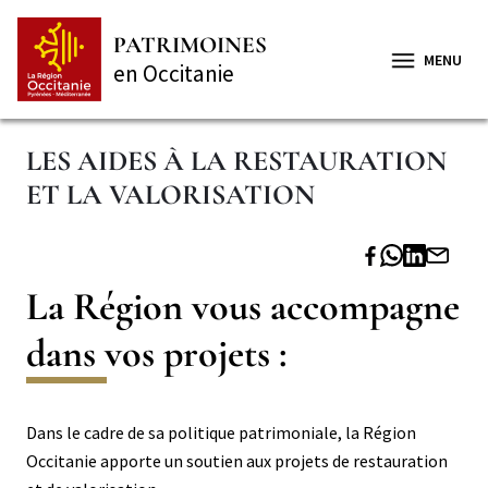
Aller
Panneau de gestion des cookies
au
PATRIMOINES
contenu
MENU
en Occitanie
principal
LES AIDES À LA RESTAURATION
ET LA VALORISATION
Titre
La Région vous accompagne
Paragraphe
dans vos projets :
Paragraphe
Corps
Dans le cadre de sa politique patrimoniale, la Région
niveau
Occitanie apporte un soutien aux projets de restauration