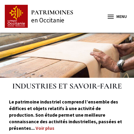
Aller
Panneau de gestion des cookies
au
PATRIMOINES
contenu
MENU
en Occitanie
principal
INDUSTRIES ET SAVOIR-FAIRE
Le patrimoine industriel comprend l’ensemble des
édifices et objets relatifs à une activité de
production. Son étude permet une meilleure
connaissance des activités industrielles, passées et
présentes...
Voir plus