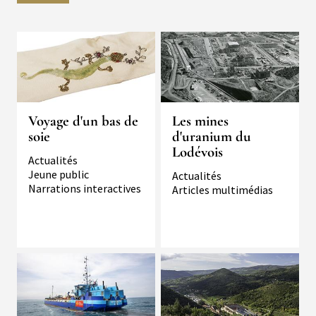
Voyage d'un bas de
Les mines
soie
d'uranium du
Lodévois
Typologie
Actualités
Jeune public
Typologie
Actualités
Narrations interactives
Articles multimédias
Image