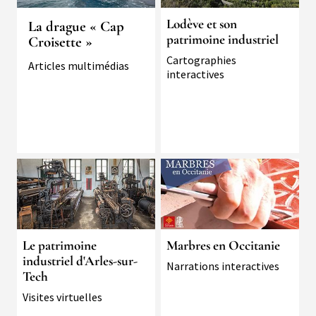
Lodève et son
La drague « Cap
patrimoine industriel
Croisette »
Typologie
Cartographies
Typologie
Articles multimédias
interactives
Image
Image
Le patrimoine
Marbres en Occitanie
industriel d'Arles-sur-
Typologie
Narrations interactives
Tech
Typologie
Visites virtuelles