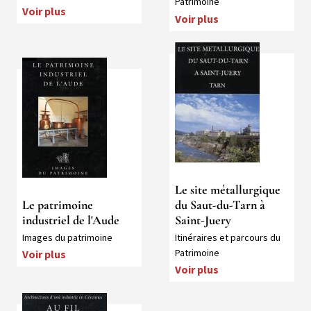
Patrimoine
Voir plus
Voir plus
Média
Média
Le site métallurgique
Le patrimoine
du Saut-du-Tarn à
industriel de l'Aude
Saint-Juery
Collection
Collection
Images du patrimoine
Itinéraires et parcours du
Patrimoine
Voir plus
Voir plus
Média