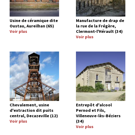
Usine de céramique dite
Manufacture de drap de
Oustau, Aureilhan (65)
la rue de la Frégère,
Voir plus
Clermont-l'Hérault (34)
Voir plus
Image
Image
Chevalement, usine
Entrepôt d'alcool
d'extraction dit puits
Pernod et Fils,
central, Decazeville (12)
Villeneuve-lès-Béziers
Voir plus
(34)
Voir plus