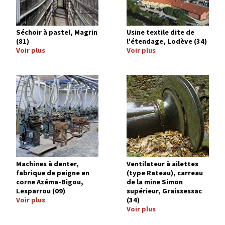
Séchoir à pastel, Magrin
Usine textile dite de
(81)
l'étendage, Lodève (34)
Voir plus
Voir plus
Image
Image
Machines à denter,
Ventilateur à ailettes
fabrique de peigne en
(type Rateau), carreau
corne Azéma-Bigou,
de la mine Simon
Lesparrou (09)
supérieur, Graissessac
Voir plus
(34)
Voir plus