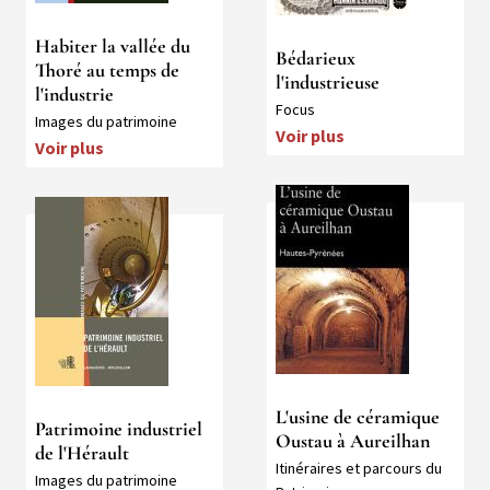
Habiter la vallée du
Bédarieux
Thoré au temps de
l'industrieuse
l'industrie
Collection
Focus
Collection
Images du patrimoine
Voir plus
Voir plus
Média
Média
L'usine de céramique
Patrimoine industriel
Oustau à Aureilhan
de l'Hérault
Collection
Itinéraires et parcours du
Collection
Images du patrimoine