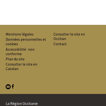
Mentions légales
Consulter le site en
Occitan
PREMIER
Données personnelles et
cookies
Contact
MENU
Accessibilité : non
DE
conforme
Plan du site
BAS
Consulter le site en
DE
Catalan
PAGE
La Région Occitanie