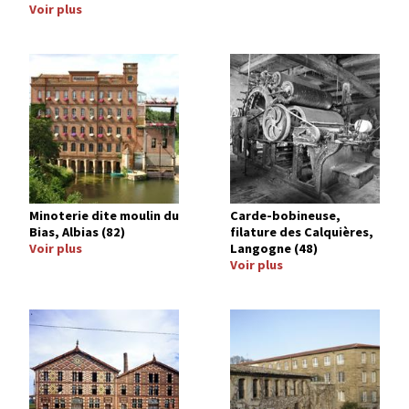
Voir plus
Image
Image
Minoterie dite moulin du
Carde-bobineuse,
Bias, Albias (82)
filature des Calquières,
Voir plus
Langogne (48)
Voir plus
Image
Image