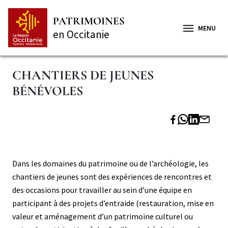
Aller
Panneau de gestion des cookies
au
PATRIMOINES
contenu
MENU
en Occitanie
principal
CHANTIERS DE JEUNES
BÉNÉVOLES
Paragraphe
Paragraphe
Corps
Dans les domaines du patrimoine ou de l’archéologie, les
niveau
chantiers de jeunes sont des expériences de rencontres et
2
des occasions pour travailler au sein d’une équipe en
participant à des projets d’entraide (restauration, mise en
valeur et aménagement d’un patrimoine culturel ou