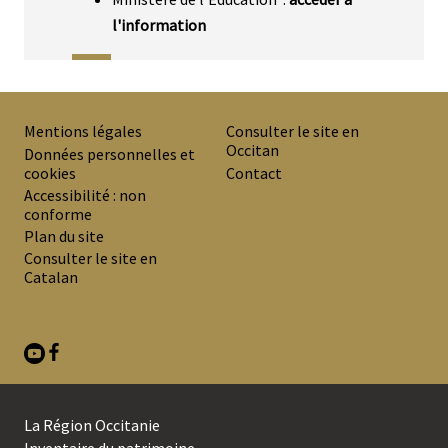
l'information
Mentions légales
Consulter le site en
Occitan
PREMIER
Données personnelles et
cookies
Contact
MENU
Accessibilité : non
DE
conforme
Plan du site
BAS
Consulter le site en
DE
Catalan
PAGE
La Région Occitanie
Inventaire du patrimoine