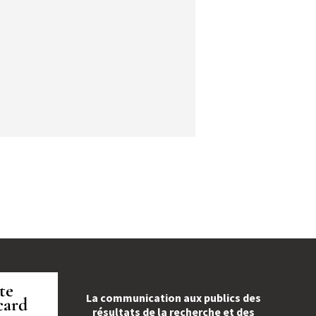
tte
La communication aux publics des
card
résultats de la recherche et des