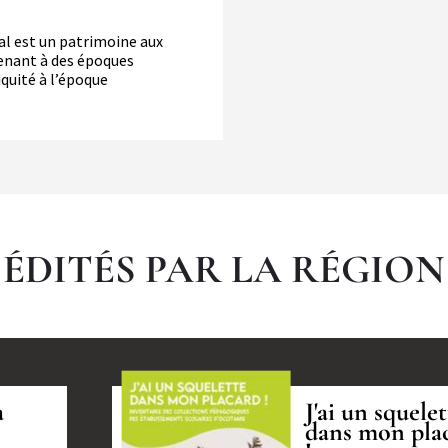
al est un patrimoine aux
enant à des époques
iquité à l’époque
ÉDITÉS PAR LA RÉGION
à
J'ai un squele
dans mon pla