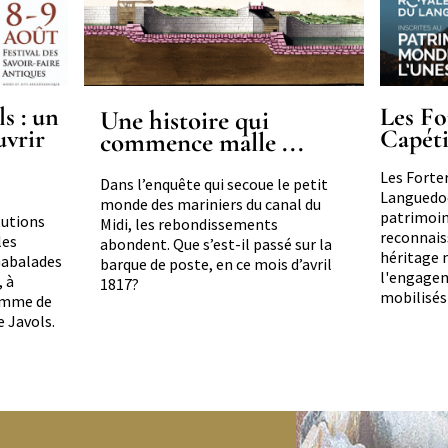
s : un
Les Fo
Une histoire qui
uvrir
Capét
commence malle ...
Résumé
Les Forte
Dans l’enquête qui secoue le petit
Languedoc
monde des mariniers du canal du
patrimoin
tutions
Midi, les rebondissements
reconnais
les
abondent. Que s’est-il passé sur la
héritage 
Gabalades
barque de poste, en ce mois d’avril
l'engagem
, à
1817?
mobilisés 
ramme de
e Javols.