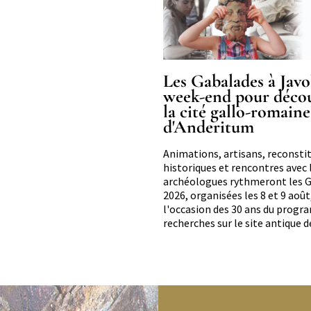
Les Gabalades à Javol
week-end pour déco
la cité gallo-romaine
d'Anderitum
Résumé
Animations, artisans, reconsti
historiques et rencontres avec 
archéologues rythmeront les 
2026, organisées les 8 et 9 août
l'occasion des 30 ans du prog
recherches sur le site antique d
background-
description
image