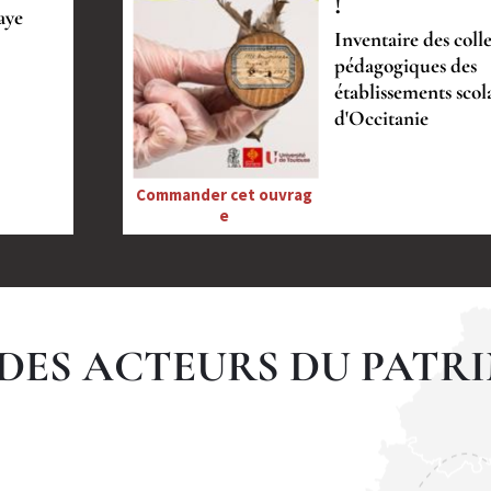
!
aye
Inventaire des coll
pédagogiques des
établissements scol
d'Occitanie
Commander cet ouvrag
e
DES ACTEURS DU PATR