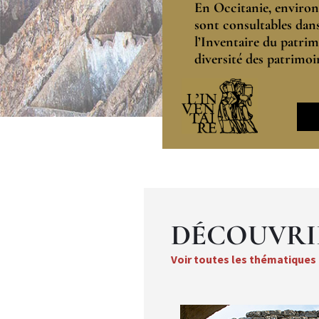
En Occitanie, environ
sont consultables dan
l’Inventaire du patrimo
diversité des patrimoi
logo-
image
DÉCOUVRIR
Voir toutes les thématiques
Thématique
Vignette