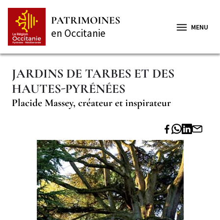
Aller
Panneau de gestion des cookies
au
PATRIMOINES
contenu
MENU
en Occitanie
principal
JARDINS DE TARBES ET DES
HAUTES-PYRÉNÉES
Placide Massey, créateur et inspirateur