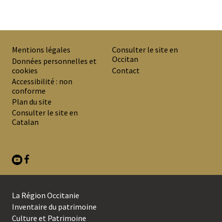
Mentions légales
Consulter le site en
Occitan
PREMIER
Données personnelles et
cookies
Contact
MENU
Accessibilité : non
DE
conforme
Plan du site
BAS
Consulter le site en
DE
Catalan
PAGE
La Région Occitanie
SECOND
Inventaire du patrimoine
Culture et Patrimoine