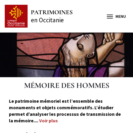
Aller
Panneau de gestion des cookies
au
PATRIMOINES
contenu
MENU
en Occitanie
principal
MÉMOIRE DES HOMMES
Le patrimoine mémoriel est l’ensemble des
monuments et objets commémoratifs. L’étudier
permet d’analyser les processus de transmission de
la mémoire....
Voir plus