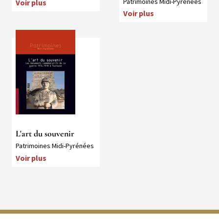
Collection
Patrimoines Midi-Pyrénées
Voir plus
Voir plus
Média
L'art du souvenir
Collection
Patrimoines Midi-Pyrénées
Voir plus