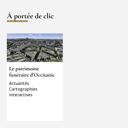
À portée de clic
Image
Le patrimoine
funéraire d'Occitanie
Typologie
Actualités
Cartographies
interactives