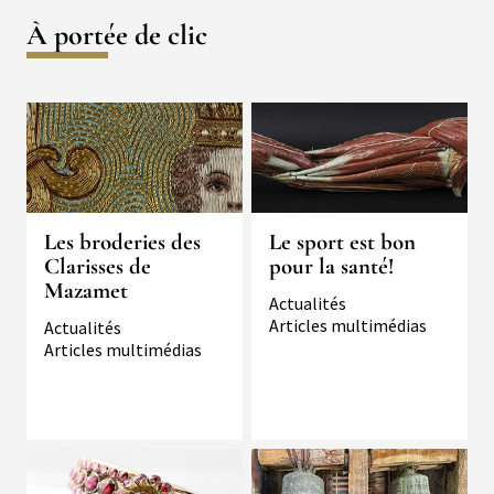
À portée de clic
Les broderies des
Le sport est bon
Clarisses de
pour la santé!
Mazamet
Typologie
Actualités
Articles multimédias
Typologie
Actualités
Articles multimédias