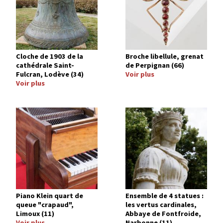
Cloche de 1903 de la
Broche libellule, grenat
cathédrale Saint-
de Perpignan (66)
Fulcran, Lodève (34)
Voir plus
Voir plus
Image
Image
Piano Klein quart de
Ensemble de 4 statues :
queue "crapaud",
les vertus cardinales,
Limoux (11)
Abbaye de Fontfroide,
Voir plus
Narbonne (11)