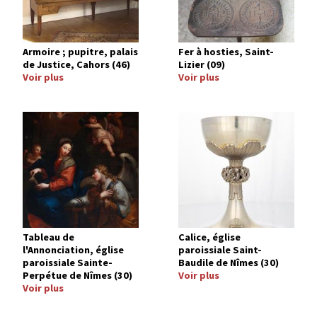
Armoire ; pupitre, palais
Fer à hosties, Saint-
de Justice, Cahors (46)
Lizier (09)
Voir plus
Voir plus
Image
Image
Tableau de
Calice, église
l'Annonciation, église
paroissiale Saint-
paroissiale Sainte-
Baudile de Nîmes (30)
Perpétue de Nîmes (30)
Voir plus
Voir plus