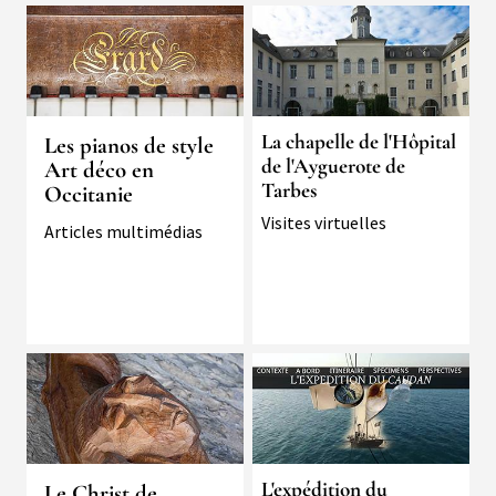
Image
La chapelle de l'Hôpital
Les pianos de style
de l'Ayguerote de
Art déco en
Tarbes
Occitanie
Typologie
Visites virtuelles
Typologie
Articles multimédias
Image
L'expédition du
Le Christ de