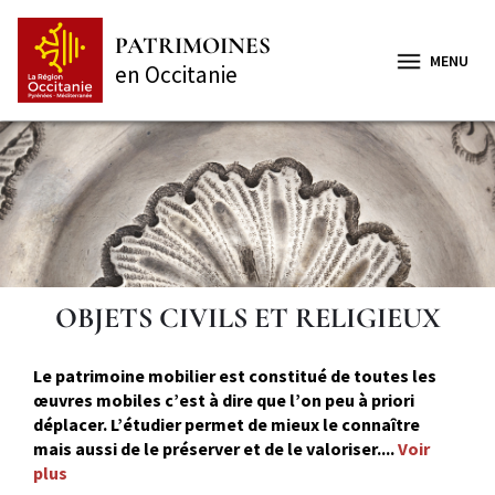
Aller
Panneau de gestion des cookies
au
PATRIMOINES
contenu
MENU
en Occitanie
principal
OBJETS CIVILS ET RELIGIEUX
Le patrimoine mobilier est constitué de toutes les
œuvres mobiles c’est à dire que l’on peu à priori
déplacer. L’étudier permet de mieux le connaître
mais aussi de le préserver et de le valoriser....
Voir
plus