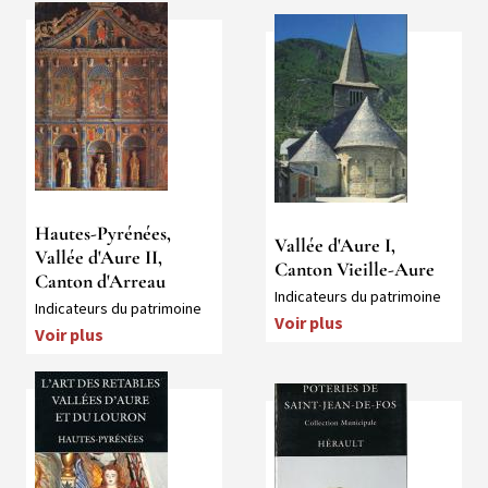
Média
Média
Hautes-Pyrénées,
Vallée d'Aure I,
Vallée d'Aure II,
Canton Vieille-Aure
Canton d'Arreau
Collection
Indicateurs du patrimoine
Collection
Indicateurs du patrimoine
Voir plus
Voir plus
Média
Média