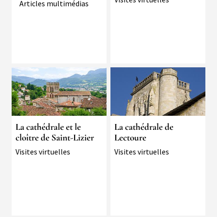
Typologie
Articles multimédias
Image
Image
La cathédrale et le
La cathédrale de
cloître de Saint-Lizier
Lectoure
Typologie
Visites virtuelles
Typologie
Visites virtuelles