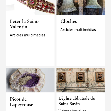
Fêter la Saint-
Cloches
Valentin
Typologie
Articles multimédias
Typologie
Articles multimédias
Image
L'église abbatiale de
Picot de
Saint-Savin
Lapeyrouse
Typologie
Visites virtuelles