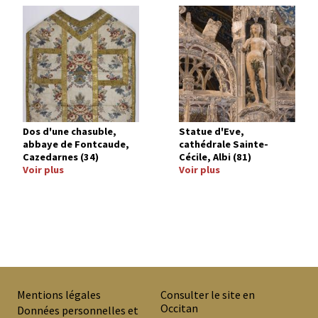
Image
Image
Dos d'une chasuble,
Statue d'Eve,
abbaye de Fontcaude,
cathédrale Sainte-
Cazedarnes (34)
Cécile, Albi (81)
Voir plus
Voir plus
Mentions légales
Consulter le site en
Occitan
PREMIER
Données personnelles et