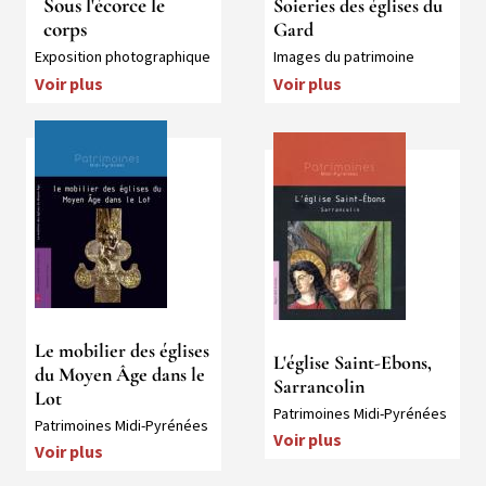
Sous l'écorce le
Soieries des églises du
corps
Gard
Collection
Collection
Exposition photographique
Images du patrimoine
Voir plus
Voir plus
Média
Média
Le mobilier des églises
L'église Saint-Ebons,
du Moyen Âge dans le
Sarrancolin
Lot
Collection
Patrimoines Midi-Pyrénées
Collection
Patrimoines Midi-Pyrénées
Voir plus
Voir plus