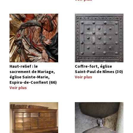
Image
Image
Haut-relief : le
Coffre-fort, église
sacrement de Mariage,
Saint-Paul de Nîmes (30)
église Sainte-Marie,
Voir plus
Espira-de-Conflent (66)
Voir plus
Image
Image