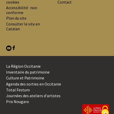
cookies
Contact
MENU
Accessibilité : non
DE
conforme
Plan du site
BAS
Consulter le site en
DE
Catalan
PAGE
La Région Occitanie
SECOND
Inventaire du patrimoine
Culture et Patrimoine
MENU
Agenda des sorties en Occitanie
DE
Total Festum
BAS
Journées des ateliers d'artistes
Prix Nougaro
DE
PAGE