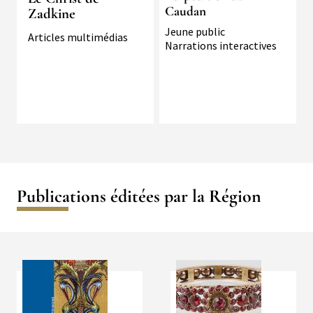
Caudan
Zadkine
Typologie
Jeune public
Typologie
Articles multimédias
Narrations interactives
Publications éditées par la Région
Média
Média