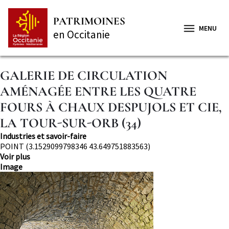
Aller
Panneau de gestion des cookies
au
PATRIMOINES
contenu
MENU
en Occitanie
principal
GALERIE DE CIRCULATION
AMÉNAGÉE ENTRE LES QUATRE
FOURS À CHAUX DESPUJOLS ET CIE,
LA TOUR-SUR-ORB (34)
Thématique
Industries et savoir-faire
Localisation
POINT (3.1529099798346 43.649751883563)
Voir plus
Image
Image