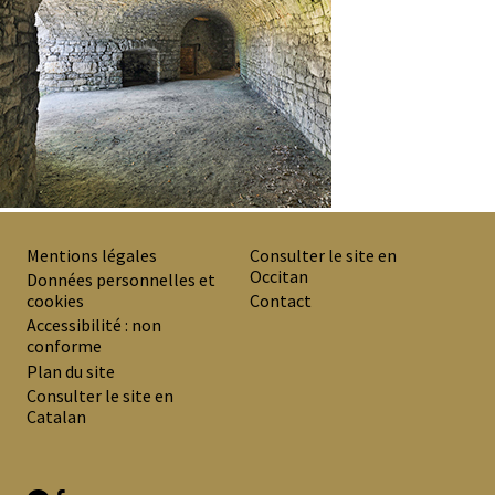
Mentions légales
Consulter le site en
Occitan
PREMIER
Données personnelles et
cookies
Contact
MENU
Accessibilité : non
DE
conforme
Plan du site
BAS
Consulter le site en
DE
Catalan
PAGE