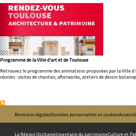
Image
Programme de la Ville d'art et de Toulouse
Résumé
Retrouvez le programme des animations proposées par la Ville d'
réunies : visites de chantier, afterworks, ateliers de dessin botani
Pagination
Mentions légales
Données personnelles et cookies
Accessib
PREMIER
La Région Occitanie
Inventaire du patrimoine
Culture et Pa