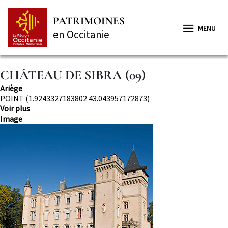
Aller
Panneau de gestion des cookies
au
PATRIMOINES
contenu
MENU
en Occitanie
principal
CHÂTEAU DE SIBRA (09)
Département
Ariège
Localisation
POINT (1.9243327183802 43.043957172873)
Voir plus
Image
Image