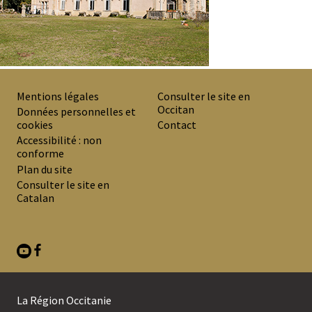
Mentions légales
Consulter le site en
Occitan
PREMIER
Données personnelles et
cookies
Contact
MENU
Accessibilité : non
DE
conforme
Plan du site
BAS
Consulter le site en
DE
Catalan
PAGE
La Région Occitanie