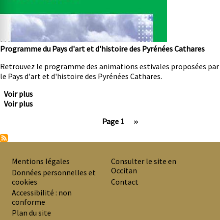
Programme du Pays d'art et d'histoire des Pyrénées Cathares
Résumé
Retrouvez le programme des animations estivales proposées par
le Pays d'art et d'histoire des Pyrénées Cathares.
Voir plus
Voir plus
Page 1
Page
››
suivante
Pagination
Mentions légales
Consulter le site en
Occitan
PREMIER
Données personnelles et
cookies
Contact
MENU
Accessibilité : non
DE
conforme
Plan du site
BAS