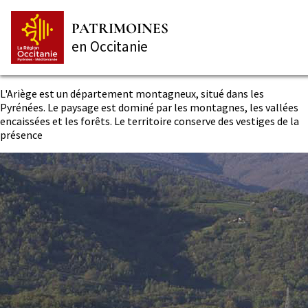
Aller
Panneau de gestion des cookies
au
PATRIMOINES
contenu
en Occitanie
principal
Description
L'Ariège est un département montagneux, situé dans les
Pyrénées. Le paysage est dominé par les montagnes, les vallées
encaissées et les forêts. Le territoire conserve des vestiges de la
présence
Fond
Image
du
bandeau