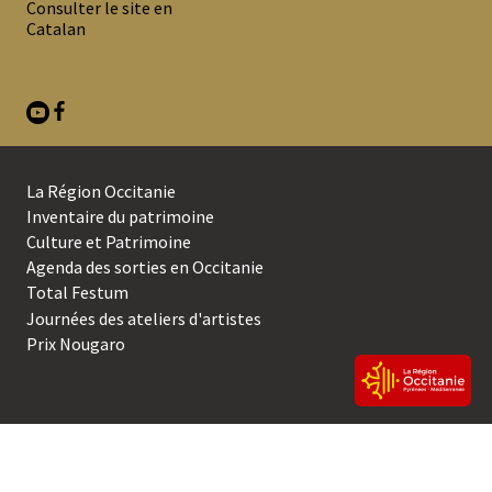
Consulter le site en
DE
Catalan
PAGE
La Région Occitanie
SECOND
Inventaire du patrimoine
Culture et Patrimoine
MENU
Agenda des sorties en Occitanie
DE
Total Festum
BAS
Journées des ateliers d'artistes
Prix Nougaro
DE
PAGE