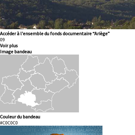
Accéder à l'ensemble du fonds documentaire “Ariège”
Numéro
09
Voir plus
Image bandeau
Image
Couleur du bandeau
#C0C0C0
Image