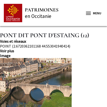
Aller
Panneau de gestion des cookies
au
PATRIMOINES
contenu
MENU
en Occitanie
principal
PONT DIT PONT D'ESTAING (12)
Thématique
Voies et réseaux
Localisation
POINT (2.6720362101168 44.553041940414)
Voir plus
Image
Image