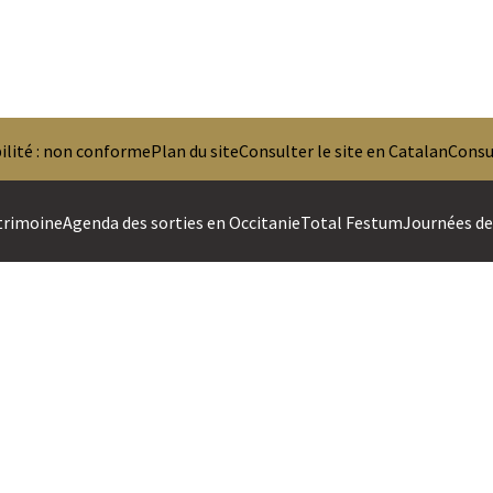
ilité : non conforme
Plan du site
Consulter le site en Catalan
Consul
trimoine
Agenda des sorties en Occitanie
Total Festum
Journées des