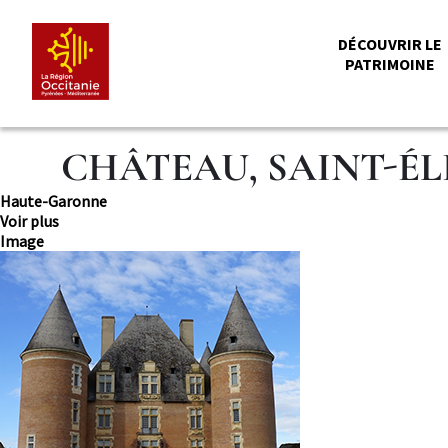
Aller
Panneau de gestion des cookies
au
ME
DÉCOUVRIR LE
contenu
PATRIMOINE
principal
PRI
CHÂTEAU, SAINT-ÉLI
Département
Haute-Garonne
Voir plus
Image
Image