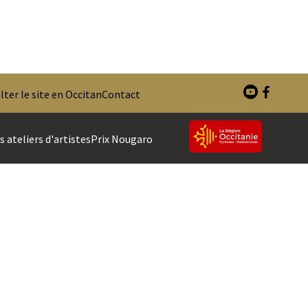
ter le site en Occitan
Contact
 ateliers d'artistes
Prix Nougaro