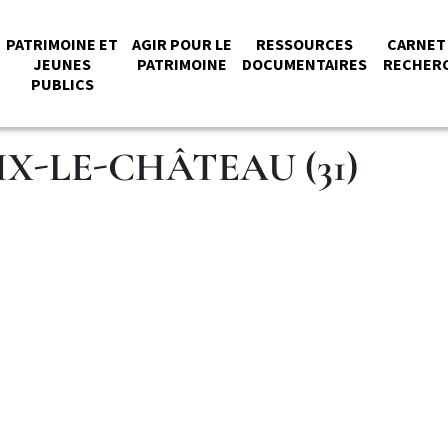
NU
PATRIMOINE ET
AGIR POUR LE
RESSOURCES
CARNET
JEUNES
PATRIMOINE
DOCUMENTAIRES
RECHER
PUBLICS
NCIPAL
X-LE-CHÂTEAU (31)