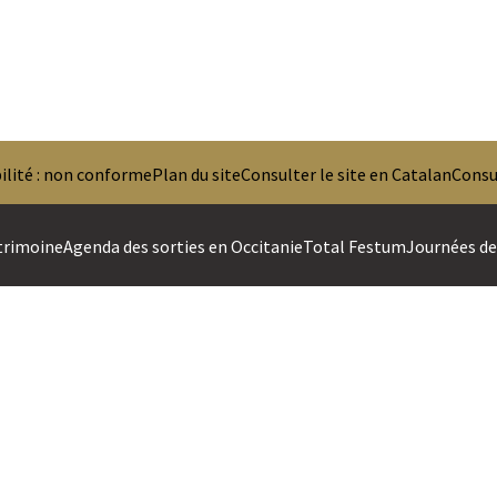
ilité : non conforme
Plan du site
Consulter le site en Catalan
Consul
trimoine
Agenda des sorties en Occitanie
Total Festum
Journées des