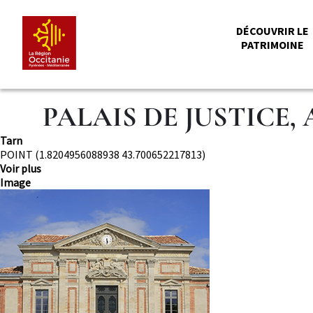
Aller
Panneau de gestion des cookies
au
ME
DÉCOUVRIR LE
contenu
PATRIMOINE
principal
PRI
PALAIS DE JUSTICE,
Département
Tarn
Localisation
POINT (1.8204956088938 43.700652217813)
Voir plus
Image
Image