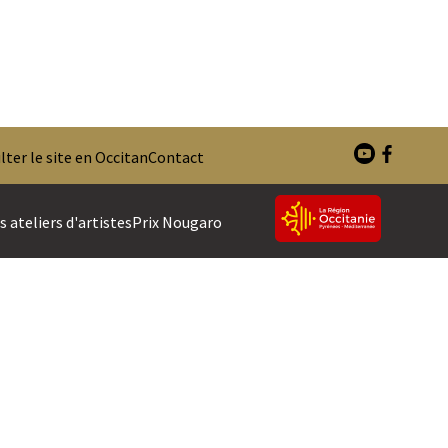
ter le site en Occitan
Contact
 ateliers d'artistes
Prix Nougaro