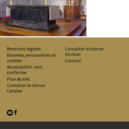
Mentions légales
Consulter le site en
Occitan
PREMIER
Données personnelles et
cookies
Contact
MENU
Accessibilité : non
DE
conforme
Plan du site
BAS
Consulter le site en
DE
Catalan
PAGE