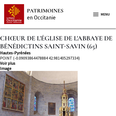
Aller
Panneau de gestion des cookies
au
PATRIMOINES
contenu
MENU
en Occitanie
principal
CHŒUR DE L'ÉGLISE DE L'ABBAYE DE
BÉNÉDICTINS SAINT-SAVIN (65)
Département
Hautes-Pyrénées
Localisation
POINT (-0.09093864478884 42.981405297334)
Voir plus
Image
Image