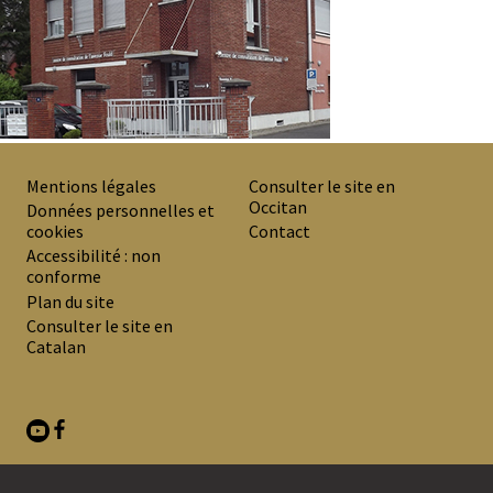
Mentions légales
Consulter le site en
Occitan
PREMIER
Données personnelles et
cookies
Contact
MENU
Accessibilité : non
DE
conforme
Plan du site
BAS
Consulter le site en
DE
Catalan
PAGE