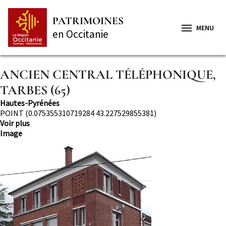
Aller
Panneau de gestion des cookies
au
PATRIMOINES
contenu
MENU
en Occitanie
principal
ANCIEN CENTRAL TÉLÉPHONIQUE,
TARBES (65)
Département
Hautes-Pyrénées
Localisation
POINT (0.075355310719284 43.227529855381)
Voir plus
Image
Image