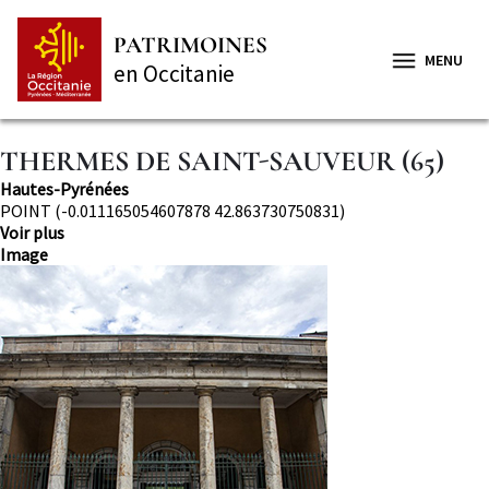
Aller
Panneau de gestion des cookies
au
PATRIMOINES
contenu
MENU
en Occitanie
principal
THERMES DE SAINT-SAUVEUR (65)
Département
Hautes-Pyrénées
Localisation
POINT (-0.011165054607878 42.863730750831)
Voir plus
Image
Image