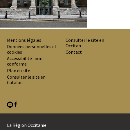
Mentions légales
Consulter le site en
Occitan
PREMIER
Données personnelles et
cookies
Contact
MENU
Accessibilité : non
DE
conforme
Plan du site
BAS
Consulter le site en
DE
Catalan
PAGE
La Région Occitanie