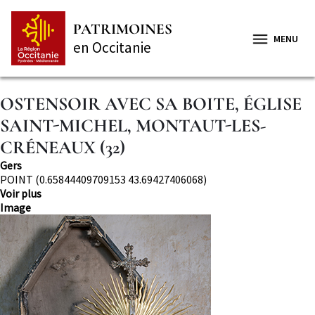
Aller
Panneau de gestion des cookies
au
PATRIMOINES
contenu
MENU
en Occitanie
principal
OSTENSOIR AVEC SA BOITE, ÉGLISE
SAINT-MICHEL, MONTAUT-LES-
CRÉNEAUX (32)
Département
Gers
Localisation
POINT (0.65844409709153 43.69427406068)
Voir plus
Image
Image