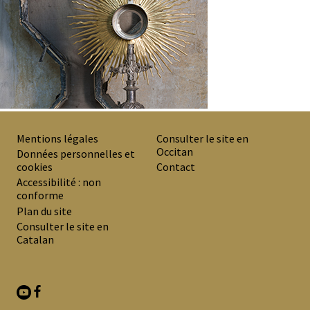
Mentions légales
Consulter le site en
Occitan
PREMIER
Données personnelles et
cookies
Contact
MENU
Accessibilité : non
DE
conforme
Plan du site
BAS
Consulter le site en
DE
Catalan
PAGE