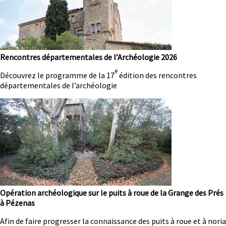
Rencontres départementales de l’Archéologie 2026
e
Résumé
Découvrez le programme de la 17
édition des rencontres
départementales de l’archéologie
Image
Opération archéologique sur le puits à roue de la Grange des Prés
à Pézenas
Résumé
Afin de faire progresser la connaissance des puits à roue et à noria