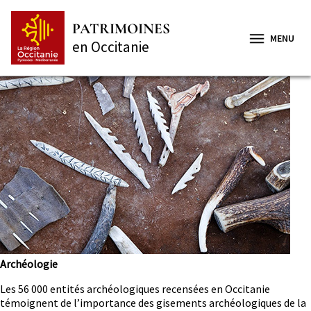
Aller
Panneau de gestion des cookies
au
PATRIMOINES
contenu
MENU
en Occitanie
principal
Vignette
Nom
Archéologie
Les 56 000 entités archéologiques recensées en Occitanie
témoignent de l’importance des gisements archéologiques de la