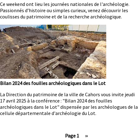
Résumé
Ce weekend ont lieu les journées nationales de l'archéologie.
Passionnés d’histoire ou simples curieux, venez découvrir les
coulisses du patrimoine et de la recherche archéologique.
Image
Bilan 2024 des fouilles archéologiques dans le Lot
Résumé
La Direction du patrimoine de la ville de Cahors vous invite jeudi
17 avril 2025 à la conférence : "Bilan 2024 des fouilles
archéologiques dans le Lot" dispensée par les archéologues de la
cellule départementale d'archéologie du Lot.
Page 1
Page
››