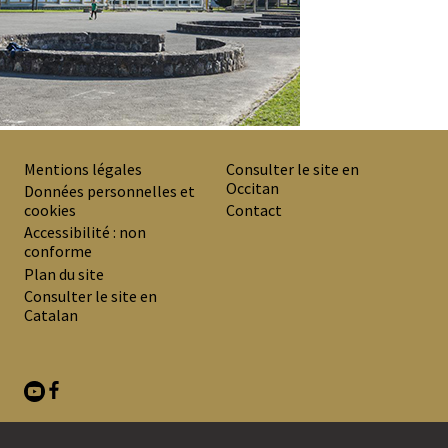
Mentions légales
Consulter le site en
Occitan
PREMIER
Données personnelles et
cookies
Contact
MENU
Accessibilité : non
DE
conforme
Plan du site
BAS
Consulter le site en
DE
Catalan
PAGE