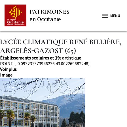
Aller
Panneau de gestion des cookies
au
PATRIMOINES
contenu
MENU
en Occitanie
principal
LYCÉE CLIMATIQUE RENÉ BILLIÈRE,
ARGELÈS-GAZOST (65)
Thématique
Établissements scolaires et 1% artistique
Localisation
POINT (-0.093237373946236 43.002269682248)
Voir plus
Image
Image