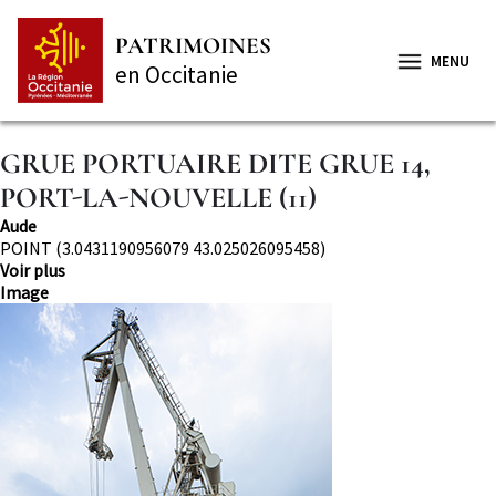
Aller
Panneau de gestion des cookies
au
PATRIMOINES
contenu
MENU
en Occitanie
principal
GRUE PORTUAIRE DITE GRUE 14,
PORT-LA-NOUVELLE (11)
Département
Aude
Localisation
POINT (3.0431190956079 43.025026095458)
Voir plus
Image
Image