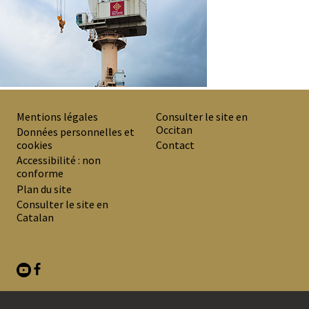
Mentions légales
Consulter le site en
Occitan
PREMIER
Données personnelles et
cookies
Contact
MENU
Accessibilité : non
DE
conforme
Plan du site
BAS
Consulter le site en
DE
Catalan
PAGE