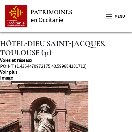
Aller
Panneau de gestion des cookies
au
PATRIMOINES
contenu
MENU
en Occitanie
principal
HÔTEL-DIEU SAINT-JACQUES,
TOULOUSE (31)
Thématique
Voies et réseaux
Localisation
POINT (1.4364470972175 43.599684101712)
Voir plus
Image
Image