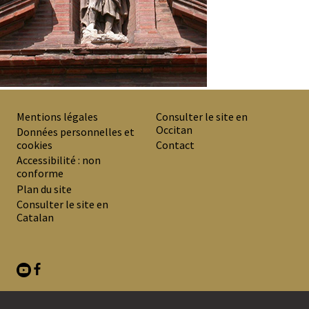
Mentions légales
Consulter le site en
Occitan
PREMIER
Données personnelles et
cookies
Contact
MENU
Accessibilité : non
DE
conforme
Plan du site
BAS
Consulter le site en
DE
Catalan
PAGE