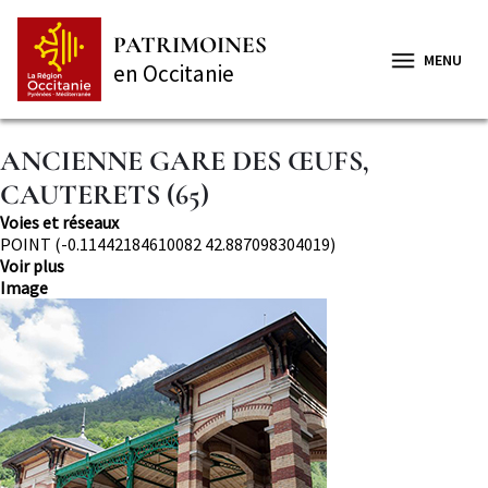
Aller
Panneau de gestion des cookies
au
PATRIMOINES
contenu
MENU
en Occitanie
principal
ANCIENNE GARE DES ŒUFS,
CAUTERETS (65)
Thématique
Voies et réseaux
Localisation
POINT (-0.11442184610082 42.887098304019)
Voir plus
Image
Image