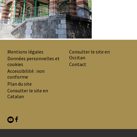
Mentions légales
Consulter le site en
Occitan
PREMIER
Données personnelles et
cookies
Contact
MENU
Accessibilité : non
DE
conforme
Plan du site
BAS
Consulter le site en
DE
Catalan
PAGE