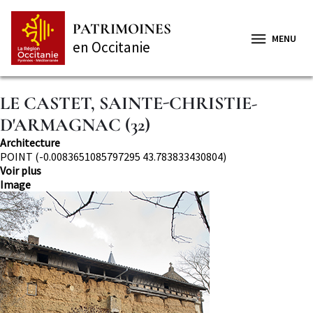
Aller
Panneau de gestion des cookies
au
PATRIMOINES
contenu
MENU
en Occitanie
principal
LE CASTET, SAINTE-CHRISTIE-
D'ARMAGNAC (32)
Thématique
Architecture
Localisation
POINT (-0.0083651085797295 43.783833430804)
Voir plus
Image
Image