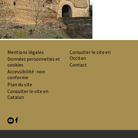
Mentions légales
Consulter le site en
Occitan
PREMIER
Données personnelles et
cookies
Contact
MENU
Accessibilité : non
DE
conforme
Plan du site
BAS
Consulter le site en
DE
Catalan
PAGE