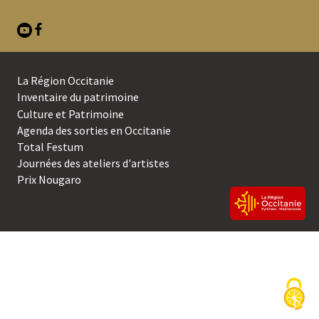
La Région Occitanie
SECOND
Inventaire du patrimoine
Culture et Patrimoine
MENU
Agenda des sorties en Occitanie
DE
Total Festum
BAS
Journées des ateliers d'artistes
Prix Nougaro
DE
PAGE