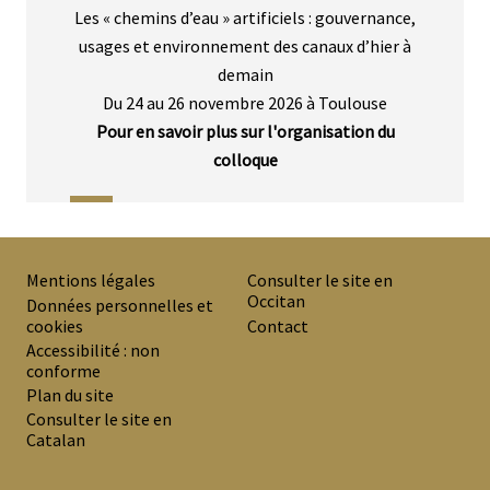
Corps
Les « chemins d’eau » artificiels : gouvernance,
usages et environnement des canaux d’hier à
demain
Du 24 au 26 novembre 2026 à Toulouse
Pour en savoir plus sur l'organisation du
colloque
Mentions légales
Consulter le site en
Occitan
PREMIER
Données personnelles et
cookies
Contact
MENU
Accessibilité : non
DE
conforme
Plan du site
BAS
Consulter le site en
DE
Catalan
PAGE