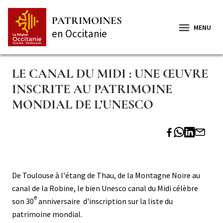
Aller
Panneau de gestion des cookies
au
PATRIMOINES
contenu
MENU
en Occitanie
principal
LE CANAL DU MIDI : UNE ŒUVRE
INSCRITE AU PATRIMOINE
MONDIAL DE L’UNESCO
Paragraphe
Paragraphe
Corps
Corps
De Toulouse à l'étang de Thau, de la Montagne Noire au
niveau
canal de la Robine, le bien Unesco canal du Midi célèbre
2
e
son 30
anniversaire d'inscription sur la liste du
patrimoine mondial.