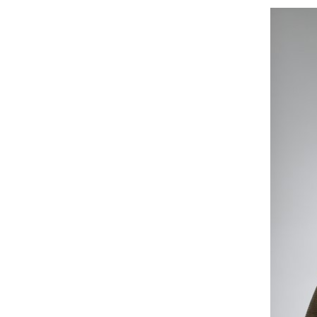
Média
Image