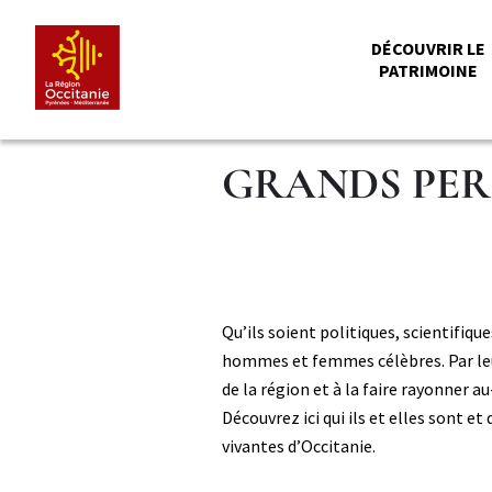
Aller
Panneau de gestion des cookies
au
MENU
DÉCOUVRIR LE
contenu
PATRIMOINE
principal
PRINCI
GRANDS PE
Paragraphe
Paragraphe
Corps
Qu’ils soient politiques, scientifique
niveau
hommes et femmes célèbres. Par leurs
2
de la région et à la faire rayonner au
Découvrez ici qui ils et elles sont e
vivantes d’Occitanie.