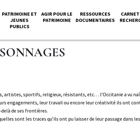
PATRIMOINE ET
AGIR POUR LE
RESSOURCES
CARNET
JEUNES
PATRIMOINE
DOCUMENTAIRES
RECHER
PUBLICS
PAL
RSONNAGES
s, artistes, sportifs, religieux, résistants, etc… l’Occitanie a vu na
 engagements, leur travail ou encore leur créativité ils ont contr
-delà de ses frontières.
t quelles sont les traces qu’ils ont pu laisser de leur passage dans 