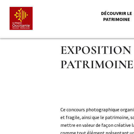
Aller
Panneau de gestion des cookies
au
MENU
DÉCOUVRIR LE
contenu
PATRIMOINE
principal
PRINCI
EXPOSITION
PATRIMOINES
Paragraphe
Paragraphe
Corps
Corps
Ce concours photographique organisé
niveau
et fragile, ainsi que le patrimoine, 
2
mettre en valeur de façon créative la
comme tout élément présentant un int