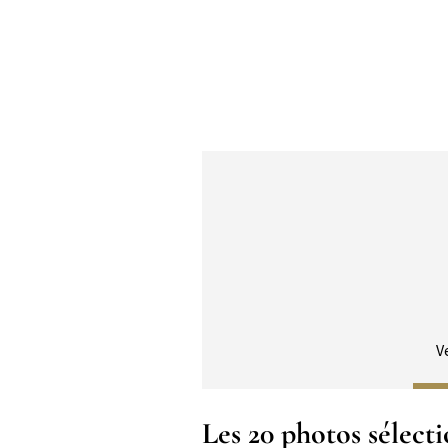
Corps
V
Titre
Les 20 photos sélecti