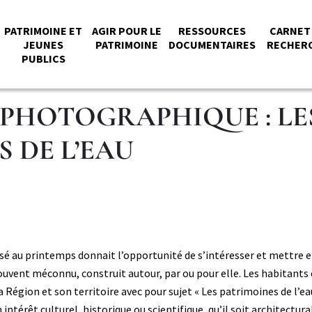
PATRIMOINE ET
AGIR POUR LE
RESSOURCES
CARNET
JEUNES
PATRIMOINE
DOCUMENTAIRES
RECHER
PUBLICS
PAL
 PHOTOGRAPHIQUE : LE
 DE L’EAU
 au printemps donnait l’opportunité de s’intéresser et mettre en 
souvent méconnu, construit autour, par ou pour elle. Les habitants e
 Région et son territoire avec pour sujet « Les patrimoines de l’ea
érêt culturel, historique ou scientifique, qu’il soit architectura