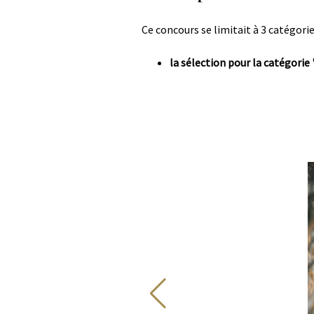
Corps
Ce concours se limitait à 3 catégories
la sélection pour la catégorie 
Image