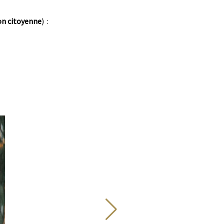
on citoyenne
) :
Image