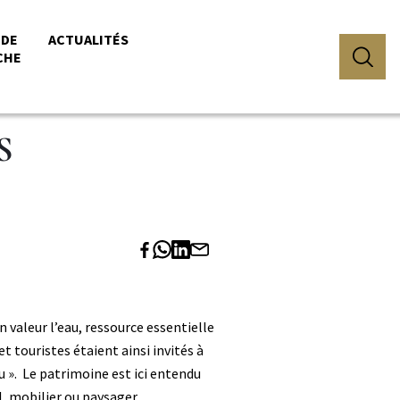
 DE
ACTUALITÉS
CHE
S
valeur l’eau, ressource essentielle
t touristes étaient ainsi invités à
u ». Le patrimoine est ici entendu
l, mobilier ou paysager.