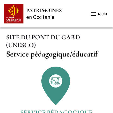
Aller
Panneau de gestion des cookies
au
PATRIMOINES
contenu
MENU
en Occitanie
principal
SITE DU PONT DU GARD
(UNESCO)
Complément
Service pédagogique/éducatif
de
titre
Secteur
Illustration