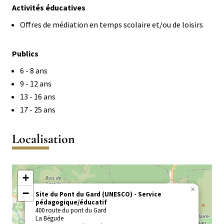
Activités éducatives
Offres de médiation en temps scolaire et/ou de loisirs
Public
Publics
Activités
Activités
Activités
6 - 8 ans
de
de
de
Activités
9 - 12 ans
0
3
6
de
Activités
13 - 16 ans
à
à
à
9
de
Activités
17 - 25 ans
2
5
8
à
13
de
ans
ans
ans
12
à
17
Localisation
ans
16
à
ans
25
ans
+
×
−
Site du Pont du Gard (UNESCO)
Service
pédagogique/éducatif
400 route du pont du Gard
La Bégude