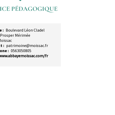
e
Boulevard Léon Cladel
 Prosper Mérimée
oissac
t
patrimoine@moissac.fr
hone
0563050805
/www.abbayemoissac.com/fr