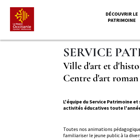
Aller
Panneau de gestion des cookies
au
MENU
DÉCOUVRIR LE
contenu
PATRIMOINE
principal
PRINCI
SERVICE PA
Complément
Ville d'art et d'his
de
Centre d'art roman
titre
Description
L'équipe du Service Patrimoine et
courte
activités éducatives toute l'année
Description
Toutes nos animations pédagogiques 
familiariser le jeune public à la dive