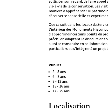
solliciter son regard, de faire appel 
vis-à-vis de la conservation. Les vis
manière à appréhender le patrimoin
découverte sensorielle et expérimen
Que ce soit dans les locaux du Servi
l'intérieur des Monuments Historiqu
d'approfondir certains points du pr
précis, en adaptant le discours en f
aussi se construire en collaboration
particuliers ou s'intégrer à un projet
Public
Publics
Activités
Activités
3 - 5 ans
de
de
Activités
6 - 8 ans
0
3
de
Activités
9 - 12 ans
à
à
6
de
Activités
13 - 16 ans
2
5
à
9
de
Activités
17 - 25 ans
ans
ans
8
à
13
de
ans
12
à
17
Localisation
ans
16
à