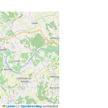
Leaflet
|
©
OpenStreetMap
contributors