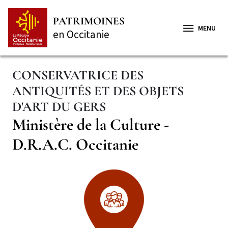
Aller
Panneau de gestion des cookies
au
PATRIMOINES
contenu
MENU
en Occitanie
principal
CONSERVATRICE DES
ANTIQUITÉS ET DES OBJETS
D'ART DU GERS
Complément
Ministère de la Culture -
de
D.R.A.C. Occitanie
titre
Secteur
Illustration