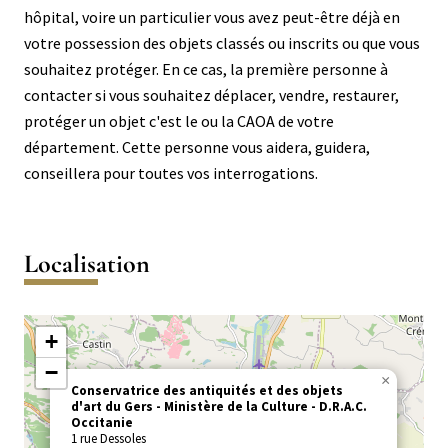
hôpital, voire un particulier vous avez peut-être déjà en
votre possession des objets classés ou inscrits ou que vous
souhaitez protéger. En ce cas, la première personne à
contacter si vous souhaitez déplacer, vendre, restaurer,
protéger un objet c'est le ou la CAOA de votre
département. Cette personne vous aidera, guidera,
conseillera pour toutes vos interrogations.
Activités
Activités
Activités
Activités
Activités
Activités
de
de
de
de
de
de
Localisation
0
3
6
9
13
17
à
à
à
à
à
à
2
5
8
12
16
25
+
ans
ans
ans
ans
ans
ans
−
×
Conservatrice des antiquités et des objets
d'art du Gers
Ministère de la Culture - D.R.A.C.
Occitanie
1 rue Dessoles