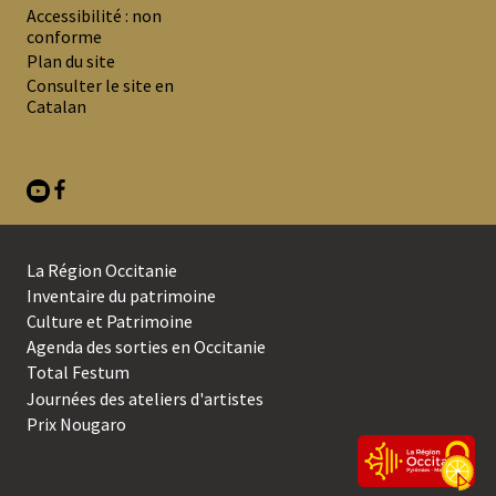
MENU
Accessibilité : non
DE
conforme
Plan du site
BAS
Consulter le site en
DE
Catalan
PAGE
La Région Occitanie
SECOND
Inventaire du patrimoine
Culture et Patrimoine
MENU
Agenda des sorties en Occitanie
DE
Total Festum
BAS
Journées des ateliers d'artistes
Prix Nougaro
DE
PAGE