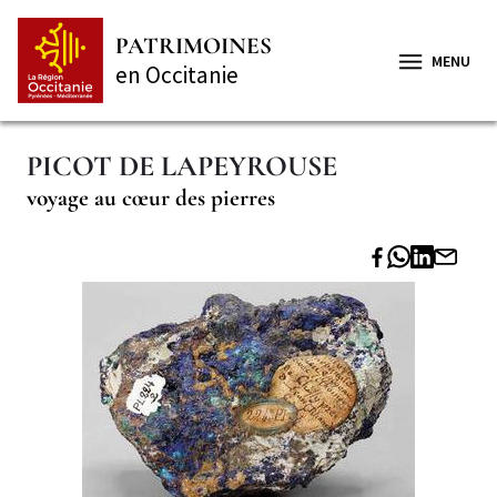
Aller
Panneau de gestion des cookies
au
PATRIMOINES
contenu
MENU
en Occitanie
principal
PICOT DE LAPEYROUSE
voyage au cœur des pierres