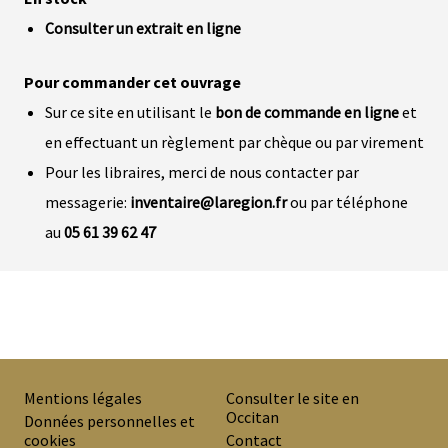
Consulter un extrait en ligne
Pour commander cet ouvrage
Sur ce site en utilisant le
bon de commande en ligne
et
en effectuant un règlement par chèque ou par virement
Pour les libraires, merci de nous contacter par
messagerie:
inventaire@laregion.fr
ou par téléphone
au
05 61 39 62 47
Mentions légales
Consulter le site en
Occitan
PREMIER
Données personnelles et
cookies
Contact