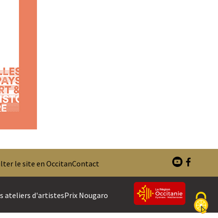
ter le site en Occitan
Contact
 ateliers d'artistes
Prix Nougaro