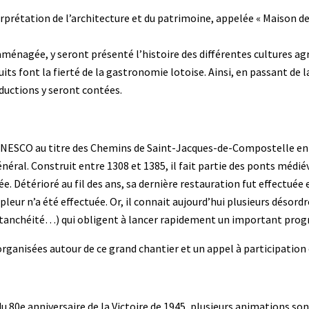
prétation de l’architecture et du patrimoine, appelée « Maison des 
ménagée, y seront présenté l’histoire des différentes cultures ag
uits font la fierté de la gastronomie lotoise. Ainsi, en passant de la 
oductions y seront contées.
UNESCO au titre des Chemins de Saint-Jacques-de-Compostelle en 
éral. Construit entre 1308 et 1385, il fait partie des ponts médié
e. Détérioré au fil des ans, sa dernière restauration fut effectuée
eur n’a été effectuée. Or, il connait aujourd’hui plusieurs désordr
étanchéité…) qui obligent à lancer rapidement un important pro
anisées autour de ce grand chantier et un appel à participation 
80e anniversaire de la Victoire de 1945, plusieurs animations sont