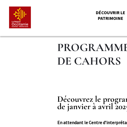
Aller
Panneau de gestion des cookies
au
MENU
DÉCOUVRIR LE
contenu
PATRIMOINE
principal
PRINCI
PROGRAMME D
DE CAHORS
Titre
Découvrez le program
Paragraphe
Paragraphe
de janvier à avril 202
niveau
2
Corps
En attendant le Centre d’interpréta