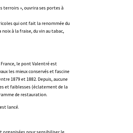
terroirs », ouvrira ses portes à
ricoles qui ont fait la renommée du
noix à la fraise, du vin au tabac,
France, le pont Valentré est
vaux les mieux conservés et fascine
 entre 1879 et 1882. Depuis, aucune
es et faiblesses (éclatement de la
gramme de restauration.
est lancé.
 organisées pour sensibiliser le