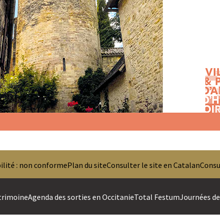
ilité : non conforme
Plan du site
Consulter le site en Catalan
Consul
trimoine
Agenda des sorties en Occitanie
Total Festum
Journées des