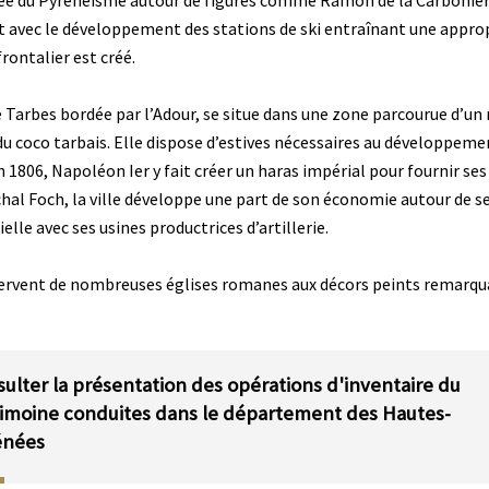
ée du Pyrénéisme autour de figures comme Ramon de la Carbonière 
t avec le développement des stations de ski entraînant une appro
rontalier est créé.
de Tarbes bordée par l’Adour, se situe dans une zone parcourue d’
du coco tarbais. Elle dispose d’estives nécessaires au développement
1806, Napoléon Ier y fait créer un haras impérial pour fournir ses
chal Foch, la ville développe une part de son économie autour de 
elle avec ses usines productrices d’artillerie.
servent de nombreuses églises romanes aux décors peints remarquab
ulter la présentation des opérations d'inventaire du
imoine conduites dans le département des Hautes-
énées