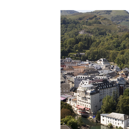
Média
Image