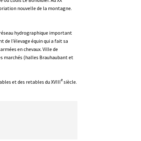
ou Louis Le Bondidier. Au XX
priation nouvelle de la montagne.
un réseau hydrographique important
 de l’élevage équin qui a fait sa
 armées en chevaux. Ville de
ses marchés (halles Brauhaubant et
e
les et des retables du XVIII
siècle.