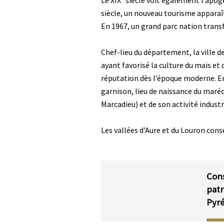
Le XIX
siècle voit également l’apog
siècle, un nouveau tourisme apparaî
En 1967, un grand parc nation transf
Chef-lieu du département, la ville 
ayant favorisé la culture du maïs et 
réputation dès l’époque moderne. En 
garnison, lieu de naissance du maré
Marcadieu) et de son activité industri
Les vallées d’Aure et du Louron con
Corps
Cons
patr
Pyr