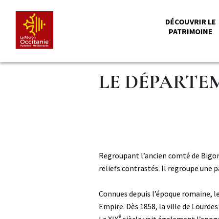
Aller
Panneau de gestion des cookies
au
MENU
DÉCOUVRIR LE
contenu
PATRIMOINE
principal
PRINCI
LE DÉPARTE
Paragraphe
Paragraphe
Corps
Regroupant l’ancien comté de Bigorr
niveau
reliefs contrastés. Il regroupe une 
2
Connues depuis l’époque romaine, le
Empire. Dès 1858, la ville de Lourde
e