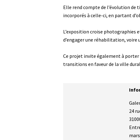
Elle rend compte de l’évolution de ti
incorporés à celle-ci, en partant d’
L’exposition croise photographies e
d’engager une réhabilitation, voire u
Ce projet invite également à porter
transitions en faveur de la ville dur
Titre
Info
Corps
Galer
24 r
3100
Entré
mar