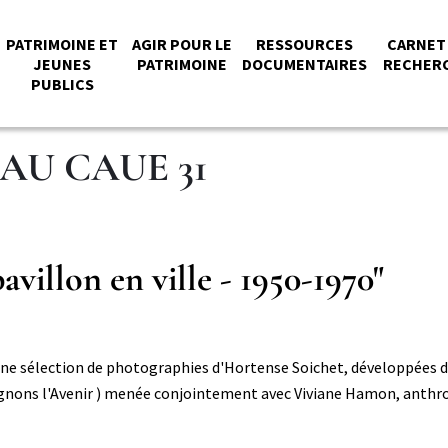
PATRIMOINE ET
AGIR POUR LE
RESSOURCES
CARNET
JEUNES
PATRIMOINE
DOCUMENTAIRES
RECHER
PUBLICS
PAL
AU CAUE 31
avillon en ville - 1950-1970"
ne sélection de photographies d'Hortense Soichet, développées d
nons l'Avenir ) menée conjointement avec Viviane Hamon, anthro