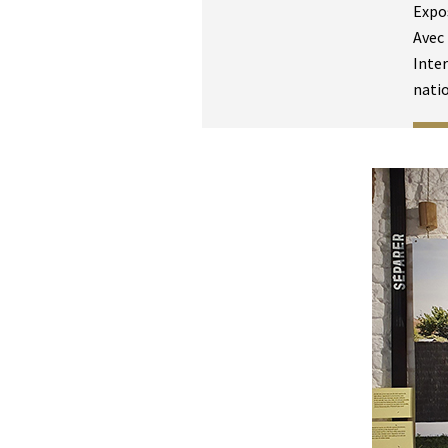
Expos
Avec 
Inter
nati
Média
Image