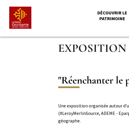
Aller
Panneau de gestion des cookies
au
MENU
DÉCOUVRIR LE
contenu
PATRIMOINE
principal
PRINCI
EXPOSITION 
Titre
"Réenchanter le p
Paragraphe
Paragraphe
Corps
Une exposition organisée autour d’u
niveau
(#LeroyMerlinSource, ADEME - Eparg
2
géographe.