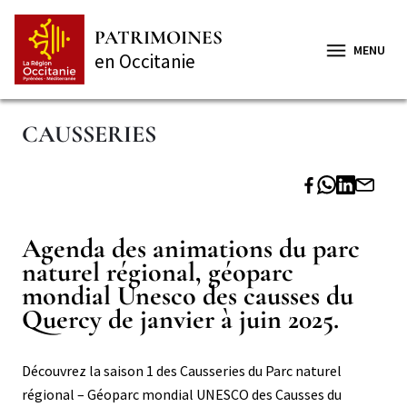
Aller
Panneau de gestion des cookies
au
PATRIMOINES
contenu
MENU
en Occitanie
principal
CAUSSERIES
Titre
Agenda des animations du parc
Paragraphe
Paragraphe
naturel régional, géoparc
niveau
mondial Unesco des causses du
2
Quercy de janvier à juin 2025.
Corps
Découvrez la saison 1 des Causseries du Parc naturel
régional – Géoparc mondial UNESCO des Causses du