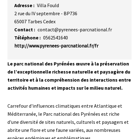
Adresse
Villa Fould
2 rue du IV septembre - BP736
65007
Tarbes Cedex
Contact
contact@pyrenees-parcnational.fr
Téléphone
0562541640
http://www.pyrenees-parcnational.fr/fr
Description
Le parc national des Pyrénées œuvre à la préservation
courte
de l’exceptionnelle richesse naturelle et paysagère du
territoire et à la compréhension des interactions entre
activités humaines et impacts sur le milieu naturel.
Description
Carrefour d'influences climatiques entre Atlantique et
Méditerranée, le Parc national des Pyrénées est riche
d'une diversité de sites naturels, culturels et paysagers et
abrite une flore et une faune variées, aux nombreuses
espèces endémiques et emblématiques.