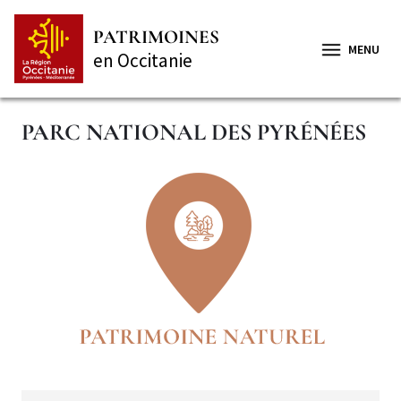
Aller
Panneau de gestion des cookies
au
PATRIMOINES
contenu
MENU
en Occitanie
principal
PARC NATIONAL DES PYRÉNÉES
Secteur
Illustration