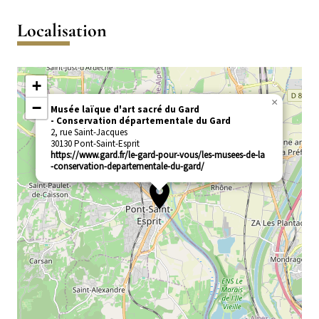
2
5
à
9
de
Activités
ans
ans
8
à
13
de
Localisation
ans
12
à
17
ans
16
à
ans
25
+
ans
×
−
Musée laïque d'art sacré du Gard
Conservation départementale du Gard
2, rue Saint-Jacques
30130
Pont-Saint-Esprit
https://www.gard.fr/le-gard-pour-vous/les-musees-de-la
-conservation-departementale-du-gard/