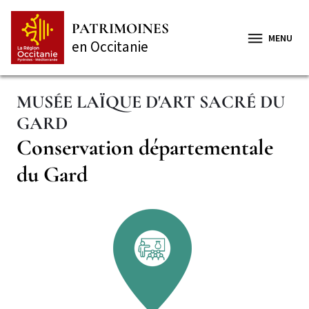
Aller
Panneau de gestion des cookies
au
PATRIMOINES
contenu
MENU
en Occitanie
principal
MUSÉE LAÏQUE D'ART SACRÉ DU
GARD
Complément
Conservation départementale
de
du Gard
titre
Secteur
Illustration