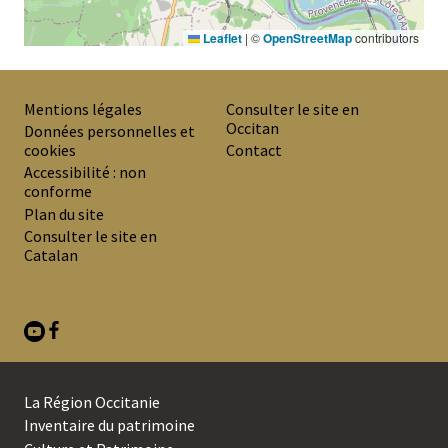
Leaflet
|
©
OpenStreetMap
contributors
Mentions légales
Consulter le site en
Occitan
PREMIER
Données personnelles et
cookies
Contact
MENU
Accessibilité : non
DE
conforme
Plan du site
BAS
Consulter le site en
DE
Catalan
PAGE
La Région Occitanie
SECOND
Inventaire du patrimoine