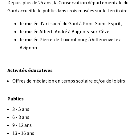
Description
Depuis plus de 25 ans, la Conservation départementale du
Gard accueille le public dans trois musées sur le territoire :
le musée d'art sacré du Gard à Pont-Saint-Esprit,
le musée Albert-André à Bagnols-sur-Cèze,
le musée Pierre-de-Luxembourg à Villeneuve lez
Avignon
Activités éducatives
Offres de médiation en temps scolaire et/ou de loisirs
Public
Publics
Activités
Activités
3 - 5 ans
de
de
Activités
6 - 8 ans
0
3
de
Activités
9 - 12 ans
à
à
6
de
Activités
13 - 16 ans