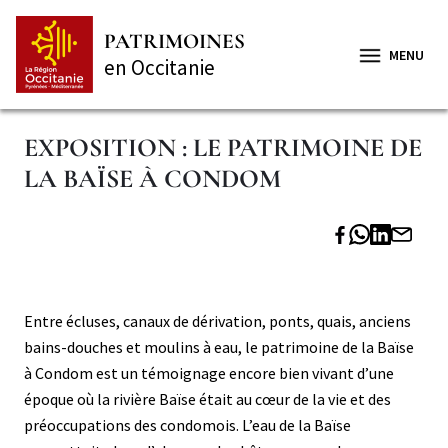
Aller
Panneau de gestion des cookies
au
PATRIMOINES
contenu
MENU
en Occitanie
principal
EXPOSITION : LE PATRIMOINE DE
LA BAÏSE À CONDOM
Paragraphe
Paragraphe
Corps
Corps
Entre écluses, canaux de dérivation, ponts, quais, anciens
niveau
bains-douches et moulins à eau, le patrimoine de la Baïse
2
à Condom est un témoignage encore bien vivant d’une
époque où la rivière Baïse était au cœur de la vie et des
préoccupations des condomois. L’eau de la Baïse