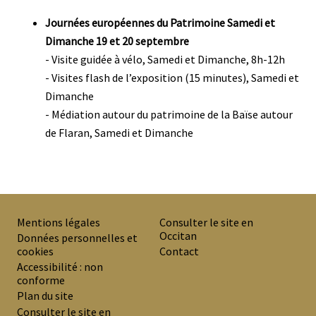
Journées européennes du Patrimoine Samedi et
Dimanche 19 et 20 septembre
- Visite guidée à vélo, Samedi et Dimanche, 8h-12h
- Visites flash de l’exposition (15 minutes), Samedi et
Dimanche
- Médiation autour du patrimoine de la Baïse autour
de Flaran, Samedi et Dimanche
Mentions légales
Consulter le site en
Occitan
PREMIER
Données personnelles et
cookies
Contact
MENU
Accessibilité : non
DE
conforme
Plan du site
BAS
Consulter le site en