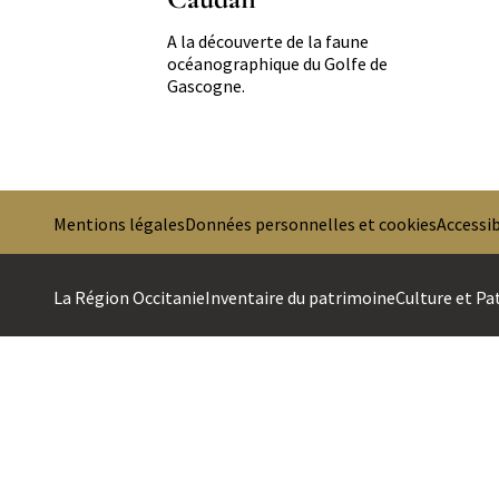
Résumé
A la découverte de la faune
océanographique du Golfe de
Gascogne.
Pagination
Mentions légales
Données personnelles et cookies
Accessib
PREMIER
La Région Occitanie
Inventaire du patrimoine
Culture et Pa
MENU
SECOND
DE
MENU
BAS
DE
DE