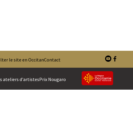
ter le site en Occitan
Contact
 ateliers d'artistes
Prix Nougaro