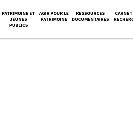
NU
PATRIMOINE ET
AGIR POUR LE
RESSOURCES
CARNET
JEUNES
PATRIMOINE
DOCUMENTAIRES
RECHER
PUBLICS
NCIPAL