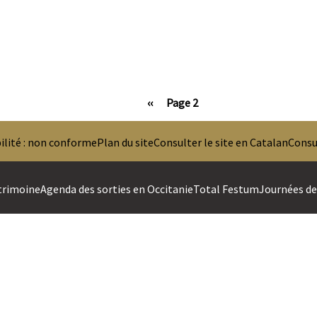
Page
‹‹
Page 2
précédente
ilité : non conforme
Plan du site
Consulter le site en Catalan
Consul
trimoine
Agenda des sorties en Occitanie
Total Festum
Journées des